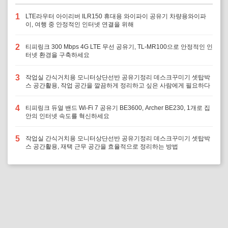
1
LTE라우터 아이리버 ILR150 휴대용 와이파이 공유기 차량용와이파
이, 여행 중 안정적인 인터넷 연결을 위해
2
티피링크 300 Mbps 4G LTE 무선 공유기, TL-MR100으로 안정적인 인
터넷 환경을 구축하세요
3
작업실 간식거치용 모니터상단선반 공유기정리 데스크꾸미기 셋탑박
스 공간활용, 작업 공간을 깔끔하게 정리하고 싶은 사람에게 필요하다
4
티피링크 듀얼 밴드 Wi-Fi 7 공유기 BE3600, Archer BE230, 1개로 집
안의 인터넷 속도를 혁신하세요
5
작업실 간식거치용 모니터상단선반 공유기정리 데스크꾸미기 셋탑박
스 공간활용, 재택 근무 공간을 효율적으로 정리하는 방법