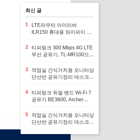
린 보호가 필수인 아
이패드 사용자에게
최신 글
적합
1
LTE라우터 아이리버
ILR150 휴대용 와이파이 공
유기 차량용와이파이, 여행
중 안정적인 인터넷 연결을
2
티피링크 300 Mbps 4G LTE
위해
무선 공유기, TL-MR100으로
안정적인 인터넷 환경을 구
축하세요
3
작업실 간식거치용 모니터상
단선반 공유기정리 데스크꾸
미기 셋탑박스 공간활용, 작
업 공간을 깔끔하게 정리하
4
티피링크 듀얼 밴드 Wi-Fi 7
고 싶은 사람에게 필요하다
공유기 BE3600, Archer
BE230, 1개로 집안의 인터
넷 속도를 혁신하세요
5
작업실 간식거치용 모니터상
단선반 공유기정리 데스크꾸
미기 셋탑박스 공간활용, 재
택 근무 공간을 효율적으로