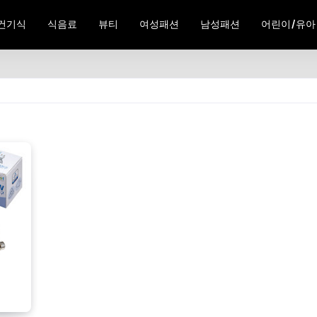
건기식
식음료
뷰티
여성패션
남성패션
어린이/유아