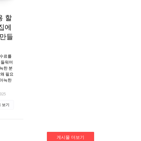
용 할
 집에
 만들
수수료를
 캔들워머
아늑한 분
 왜 필요
 아늑한
2025
 보기
게시물 더보기