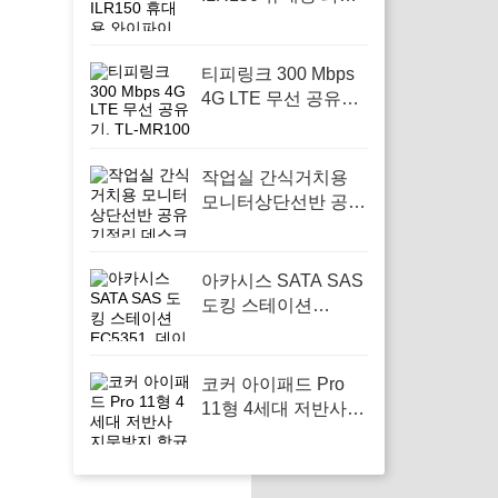
파이 공유기 차량용
와이파이, 여행 중 안
정적인 인터넷 연결
티피링크 300 Mbps
을 위해
4G LTE 무선 공유기,
TL-MR100으로 안정
적인 인터넷 환경을
구축하세요
작업실 간식거치용
모니터상단선반 공유
기정리 데스크꾸미기
셋탑박스 공간활용,
작업 공간을 깔끔하
아카시스 SATA SAS
게 정리하고 싶은 사
도킹 스테이션
람에게 필요하다
EC5351, 데이터 관
리의 편리함을 제공
하는 필수 아이템
코커 아이패드 Pro
11형 4세대 저반사
지문방지 항균 종이
질감 블루라이트차단
액정보호필름, 스크