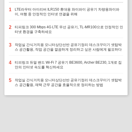
1
LTE라우터 아이리버 ILR150 휴대용 와이파이 공유기 차량용와이파
이, 여행 중 안정적인 인터넷 연결을 위해
2
티피링크 300 Mbps 4G LTE 무선 공유기, TL-MR100으로 안정적인 인
터넷 환경을 구축하세요
3
작업실 간식거치용 모니터상단선반 공유기정리 데스크꾸미기 셋탑박
스 공간활용, 작업 공간을 깔끔하게 정리하고 싶은 사람에게 필요하다
4
티피링크 듀얼 밴드 Wi-Fi 7 공유기 BE3600, Archer BE230, 1개로 집
안의 인터넷 속도를 혁신하세요
5
작업실 간식거치용 모니터상단선반 공유기정리 데스크꾸미기 셋탑박
스 공간활용, 재택 근무 공간을 효율적으로 정리하는 방법