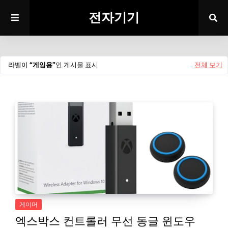
전자기기
라벨이
게임용
인 게시물 표시
전체 보기
게이머
엑스박스 컨트롤러 무선 동글 윈도우