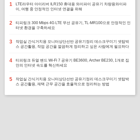
1
LTE라우터 아이리버 ILR150 휴대용 와이파이 공유기 차량용와이파
이, 여행 중 안정적인 인터넷 연결을 위해
2
티피링크 300 Mbps 4G LTE 무선 공유기, TL-MR100으로 안정적인 인
터넷 환경을 구축하세요
3
작업실 간식거치용 모니터상단선반 공유기정리 데스크꾸미기 셋탑박
스 공간활용, 작업 공간을 깔끔하게 정리하고 싶은 사람에게 필요하다
4
티피링크 듀얼 밴드 Wi-Fi 7 공유기 BE3600, Archer BE230, 1개로 집
안의 인터넷 속도를 혁신하세요
5
작업실 간식거치용 모니터상단선반 공유기정리 데스크꾸미기 셋탑박
스 공간활용, 재택 근무 공간을 효율적으로 정리하는 방법