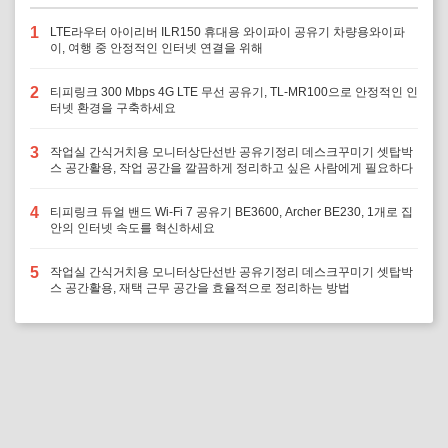
1
LTE라우터 아이리버 ILR150 휴대용 와이파이 공유기 차량용와이파
이, 여행 중 안정적인 인터넷 연결을 위해
2
티피링크 300 Mbps 4G LTE 무선 공유기, TL-MR100으로 안정적인 인
터넷 환경을 구축하세요
3
작업실 간식거치용 모니터상단선반 공유기정리 데스크꾸미기 셋탑박
스 공간활용, 작업 공간을 깔끔하게 정리하고 싶은 사람에게 필요하다
4
티피링크 듀얼 밴드 Wi-Fi 7 공유기 BE3600, Archer BE230, 1개로 집
안의 인터넷 속도를 혁신하세요
5
작업실 간식거치용 모니터상단선반 공유기정리 데스크꾸미기 셋탑박
스 공간활용, 재택 근무 공간을 효율적으로 정리하는 방법