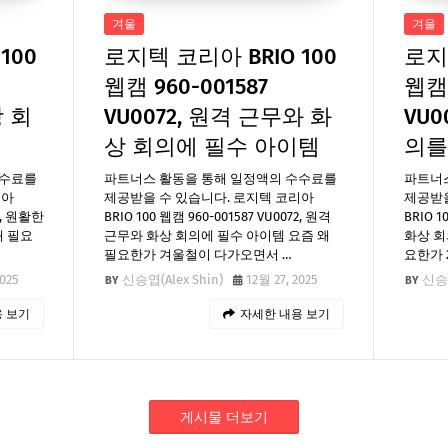
겨울
겨울
100
로지텍 코리아 BRIO 100
로지텍
웹캠 960-001587
웹캠 
상 회
VU0072, 원격 근무와 화
VU0
상 회의에 필수 아이템
의를
수수료를
파트너스 활동을 통해 일정액의 수수료를
파트너
리아
제공받을 수 있습니다. 로지텍 코리아
제공받을
72, 원활한
BRIO 100 웹캠 960-001587 VU0072, 원격
BRIO 1
왜 필요
근무와 화상 회의에 필수 아이템 요즘 왜
화상 회
필요한가 겨울철이 다가오면서 …
요한가 
2025
신승엽(Alex Shin)
12월 27, 2025
신승엽
 보기
자세한 내용 보기
게시물 더보기