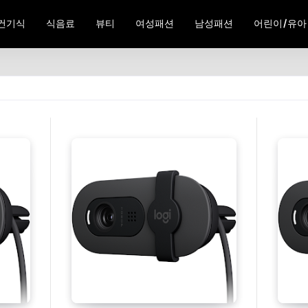
건기식
식음료
뷰티
여성패션
남성패션
어린이/유아