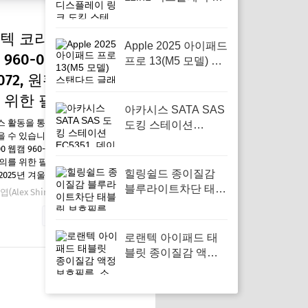
크 도킹 스테이션, 효
율적인 멀티태스킹을
 코리아 BRIO 100
위한 필수 아이템
Apple 2025 아이패드
960-001587
프로 13(M5 모델) 스
탠다드 글래스, 창의
072, 원활한 화상 회
적인 작업과 학습을
 위한 필수 아이템
위한 완벽한 동반자
아카시스 SATA SAS
스 활동을 통해 일정액의 수수료를
도킹 스테이션
 수 있습니다. 로지텍 코리아
EC5351, 데이터 관
00 웹캠 960-001587 VU0072, 원활한
리의 편리함을 제공
의를 위한 필수 아이템 요즘 왜 필
하는 필수 아이템
힐링쉴드 종이질감
2025년 겨울이 다…
블루라이트차단 태블
(Alex Shin)
12월 24, 2025
릿 보호필름 전면 +
자세한 내용 보기
후면 왜 눈 건강을 지
키는 데 필수인가
로랜텍 아이패드 태
블릿 종이질감 액정
보호필름, 소중한 화
면을 지키는 필수템