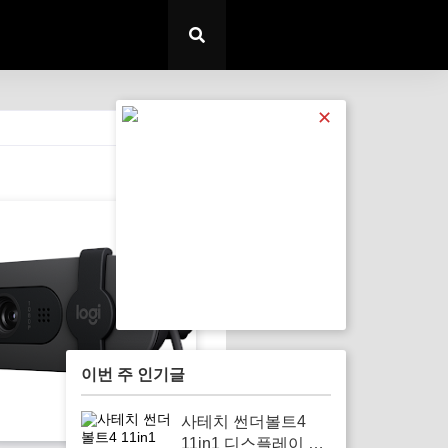
✕
전체 보기
이번 주 인기글
사테치 썬더볼트4
11in1 디스플레이 링