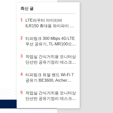
최신 글
1
LTE라우터 아이리버
ILR150 휴대용 와이파이 공
유기 차량용와이파이, 여행
중 안정적인 인터넷 연결을
2
티피링크 300 Mbps 4G LTE
위해
무선 공유기, TL-MR100으로
안정적인 인터넷 환경을 구
축하세요
3
작업실 간식거치용 모니터상
단선반 공유기정리 데스크꾸
미기 셋탑박스 공간활용, 작
업 공간을 깔끔하게 정리하
4
티피링크 듀얼 밴드 Wi-Fi 7
고 싶은 사람에게 필요하다
공유기 BE3600, Archer
BE230, 1개로 집안의 인터
넷 속도를 혁신하세요
5
작업실 간식거치용 모니터상
단선반 공유기정리 데스크꾸
미기 셋탑박스 공간활용, 재
택 근무 공간을 효율적으로