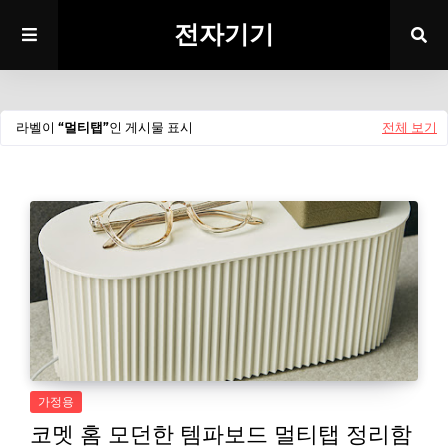
전자기기
라벨이
멀티탭
인 게시물 표시
전체 보기
가정용
코멧 홈 모던한 템파보드 멀티탭 정리함