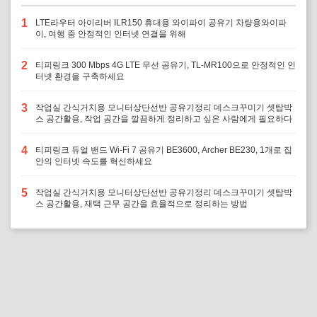
1
LTE라우터 아이리버 ILR150 휴대용 와이파이 공유기 차량용와이파
이, 여행 중 안정적인 인터넷 연결을 위해
2
티피링크 300 Mbps 4G LTE 무선 공유기, TL-MR100으로 안정적인 인
터넷 환경을 구축하세요
3
작업실 간식거치용 모니터상단선반 공유기정리 데스크꾸미기 셋탑박
스 공간활용, 작업 공간을 깔끔하게 정리하고 싶은 사람에게 필요하다
4
티피링크 듀얼 밴드 Wi-Fi 7 공유기 BE3600, Archer BE230, 1개로 집
안의 인터넷 속도를 혁신하세요
5
작업실 간식거치용 모니터상단선반 공유기정리 데스크꾸미기 셋탑박
스 공간활용, 재택 근무 공간을 효율적으로 정리하는 방법