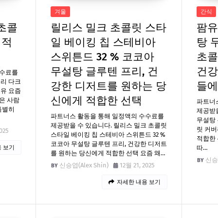
겨울
간식
초콜
릴리스 밀크 초콜릿 스타
팜유
 적
일 베이킹 칩 스테비아
탕 
스위튼드 32 % 코코아
초콜
무설탕 글루텐 프리, 건
건강
수수료를
프리 다크
강한 디저트를 원하는 당
들에
이유 요즘
신에게 적합한 선택
은 사람
파트너
특별히
제공받을
파트너스 활동을 통해 일정액의 수수료를
무설탕 
제공받을 수 있습니다. 릴리스 밀크 초콜릿
릿 커버
025
스타일 베이킹 칩 스테비아 스위튼드 32 %
적합한 
코코아 무설탕 글루텐 프리, 건강한 디저트
 보기
따…
를 원하는 당신에게 적합한 선택 요즘 왜…
신승엽
신승엽(Alex Shin)
12월 21, 2025
자세한 내용 보기