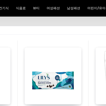
건기식
식음료
뷰티
여성패션
남성패션
어린이/유아