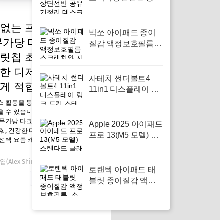
기정리 데스크꾸미기
셋탑박스 공간활용,
없는 프리미엄 무설
작업 공간을 깔끔하
빅쏘 아이패드 종이
무가당 다크 초코칩
게 정리하고 싶은 사
질감 액정보호필름,
람에게 필요하다
스크래치와 지문으로
릿칩 초콜릿 커버춰,
부터 보호가 필요할
한 디저트를 찾는 이
때
사테치 썬더볼트4
게 적합한 선택
11in1 디스플레이 링
크 도킹 스테이션, 효
스 활동을 통해 일정액의 수수료를
율적인 멀티태스킹을
 수 있습니다. 팜유없는 프리미엄
무가당 다크 초코칩 초콜릿칩 초콜
위한 필수 아이템
Apple 2025 아이패드
춰, 건강한 디저트를 찾는 이들에게
프로 13(M5 모델) 스
선택 요즘 왜 필요한가 겨울이 오면
탠다드 글래스, 창의
적인 작업과 학습을
(Alex Shin)
12월 21, 2025
위한 완벽한 동반자
로랜텍 아이패드 태
자세한 내용 보기
블릿 종이질감 액정
보호필름, 소중한 화
면을 지키는 필수템