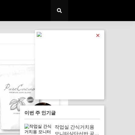
✕
전체 보기
이번 주 인기글
작업실 간식거치용
모니터상단선반 공유