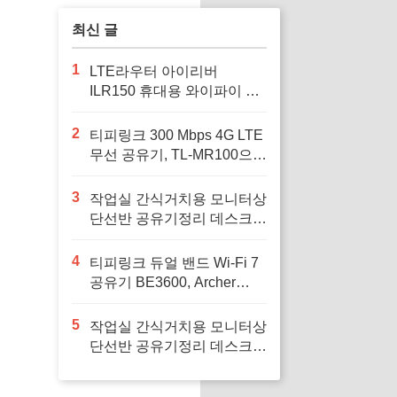
최신 글
1
LTE라우터 아이리버
ILR150 휴대용 와이파이 공
유기 차량용와이파이, 여행
중 안정적인 인터넷 연결을
2
티피링크 300 Mbps 4G LTE
위해
무선 공유기, TL-MR100으로
안정적인 인터넷 환경을 구
축하세요
3
작업실 간식거치용 모니터상
단선반 공유기정리 데스크꾸
미기 셋탑박스 공간활용, 작
업 공간을 깔끔하게 정리하
4
티피링크 듀얼 밴드 Wi-Fi 7
고 싶은 사람에게 필요하다
공유기 BE3600, Archer
BE230, 1개로 집안의 인터
넷 속도를 혁신하세요
5
작업실 간식거치용 모니터상
단선반 공유기정리 데스크꾸
미기 셋탑박스 공간활용, 재
택 근무 공간을 효율적으로