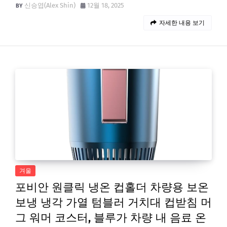
신승엽(Alex Shin)
12월 18, 2025
자세한 내용 보기
겨울
포비안 원클릭 냉온 컵홀더 차량용 보온
보냉 냉각 가열 텀블러 거치대 컵받침 머
그 워머 코스터, 블루가 차량 내 음료 온