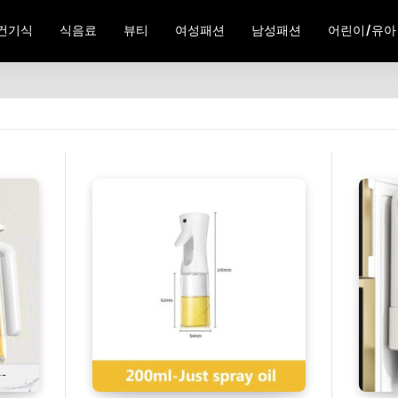
건기식
식음료
뷰티
여성패션
남성패션
어린이/유아