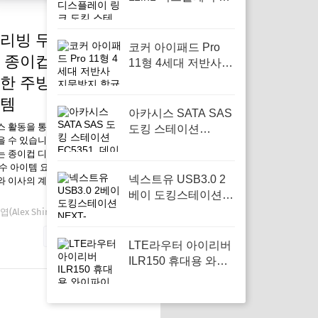
크 도킹 스테이션, 효
율적인 멀티태스킹을
리빙 무타공 흔들림
위한 필수 아이템
코커 아이패드 Pro
 종이컵 디스펜서,
11형 4세대 저반사
지문방지 항균 종이
한 주방을 위한 필수
질감 블루라이트차단
템
액정보호필름, 스크
아카시스 SATA SAS
린 보호가 필수인 아
스 활동을 통해 일정액의 수수료를
도킹 스테이션
 수 있습니다. 꾸밈리빙 무타공 흔
이패드 사용자에게
EC5351, 데이터 관
 종이컵 디스펜서, 깔끔한 주방을
적합
리의 편리함을 제공
수 아이템 요즘 왜 필요한가 가을은
하는 필수 아이템
넥스트유 USB3.0 2
 이사의 계절로, 주방을 깔끔하게
베이 도킹스테이션
NEXT-655DCU3,
(Alex Shin)
12월 18, 2025
NEXT-655DCU3
자세한 내용 보기
HUB로 편리한 데이
LTE라우터 아이리버
터 관리
ILR150 휴대용 와이
파이 공유기 차량용
와이파이, 여행 중 안
정적인 인터넷 연결