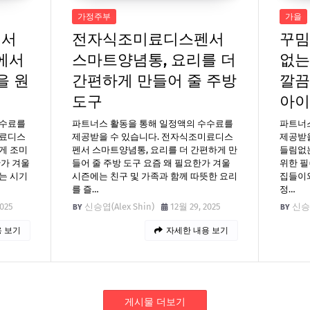
가정주부
가을
펜서
전자식조미료디스펜서
꾸밈
에서
스마트양념통, 요리를 더
없는
을 원
간편하게 만들어 줄 주방
깔끔
도구
아이
수수료를
파트너스 활동을 통해 일정액의 수수료를
파트너
미료디스
제공받을 수 있습니다. 전자식조미료디스
제공받을
게 조미
펜서 스마트양념통, 요리를 더 간편하게 만
들림없는
한가 겨울
들어 줄 주방 도구 요즘 왜 필요한가 겨울
위한 필
는 시기
시즌에는 친구 및 가족과 함께 따뜻한 요리
집들이와
를 즐…
정…
2025
신승엽(Alex Shin)
12월 29, 2025
신승엽
 보기
자세한 내용 보기
게시물 더보기