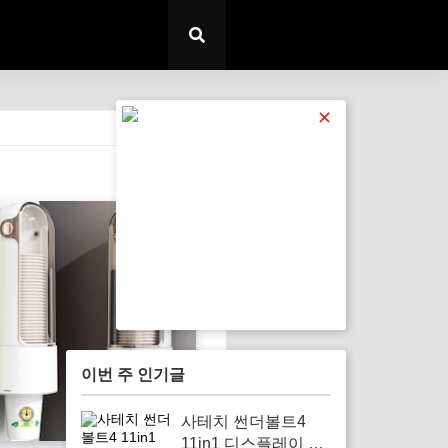
✕
전체 보기
이번 주 인기글
사테치 썬더볼트4
11in1 디스플레이 링