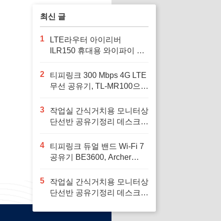
을 위해
최신 글
1
LTE라우터 아이리버
ILR150 휴대용 와이파이 공
유기 차량용와이파이, 여행
중 안정적인 인터넷 연결을
2
티피링크 300 Mbps 4G LTE
위해
무선 공유기, TL-MR100으로
안정적인 인터넷 환경을 구
축하세요
3
작업실 간식거치용 모니터상
단선반 공유기정리 데스크꾸
미기 셋탑박스 공간활용, 작
업 공간을 깔끔하게 정리하
4
티피링크 듀얼 밴드 Wi-Fi 7
고 싶은 사람에게 필요하다
공유기 BE3600, Archer
BE230, 1개로 집안의 인터
넷 속도를 혁신하세요
5
작업실 간식거치용 모니터상
단선반 공유기정리 데스크꾸
미기 셋탑박스 공간활용, 재
택 근무 공간을 효율적으로