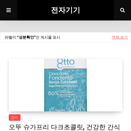
전자기기
라벨이
성분확인
인 게시물 표시
전체 보기
간식
오뚜 슈가프리 다크초콜릿, 건강한 간식