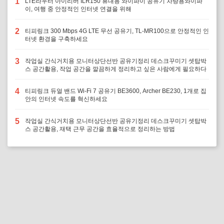
1
LTE라우터 아이리버 ILR150 휴대용 와이파이 공유기 차량용와이파
이, 여행 중 안정적인 인터넷 연결을 위해
2
티피링크 300 Mbps 4G LTE 무선 공유기, TL-MR100으로 안정적인 인
터넷 환경을 구축하세요
3
작업실 간식거치용 모니터상단선반 공유기정리 데스크꾸미기 셋탑박
스 공간활용, 작업 공간을 깔끔하게 정리하고 싶은 사람에게 필요하다
4
티피링크 듀얼 밴드 Wi-Fi 7 공유기 BE3600, Archer BE230, 1개로 집
안의 인터넷 속도를 혁신하세요
5
작업실 간식거치용 모니터상단선반 공유기정리 데스크꾸미기 셋탑박
스 공간활용, 재택 근무 공간을 효율적으로 정리하는 방법