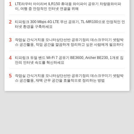
1
LTE라우터 아이리버 ILR150 휴대용 와이파이 공유기 차량용와이파
이, 여행 중 안정적인 인터넷 연결을 위해
2
티피링크 300 Mbps 4G LTE 무선 공유기, TL-MR100으로 안정적인 인
터넷 환경을 구축하세요
3
작업실 간식거치용 모니터상단선반 공유기정리 데스크꾸미기 셋탑박
스 공간활용, 작업 공간을 깔끔하게 정리하고 싶은 사람에게 필요하다
4
티피링크 듀얼 밴드 Wi-Fi 7 공유기 BE3600, Archer BE230, 1개로 집
안의 인터넷 속도를 혁신하세요
5
작업실 간식거치용 모니터상단선반 공유기정리 데스크꾸미기 셋탑박
스 공간활용, 재택 근무 공간을 효율적으로 정리하는 방법