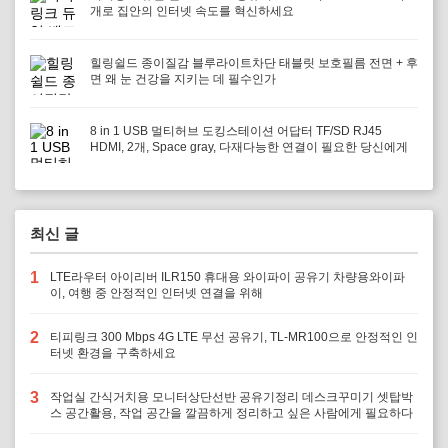
개로 집안의 인터넷 속도를 혁신하세요
힐링쉴드 종이질감 블루라이트차단 태블릿 보호필름 전면 + 후
면 왜 눈 건강을 지키는 데 필수인가
8 in 1 USB 멀티허브 도킹스테이션 어답터 TF/SD RJ45
HDMI, 2개, Space gray, 다재다능한 연결이 필요한 당신에게
최신 글
1
LTE라우터 아이리버 ILR150 휴대용 와이파이 공유기 차량용와이파
이, 여행 중 안정적인 인터넷 연결을 위해
2
티피링크 300 Mbps 4G LTE 무선 공유기, TL-MR100으로 안정적인 인
터넷 환경을 구축하세요
3
작업실 간식거치용 모니터상단선반 공유기정리 데스크꾸미기 셋탑박
스 공간활용, 작업 공간을 깔끔하게 정리하고 싶은 사람에게 필요하다