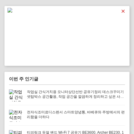
다.
✕
이번 주 인기글
작업실 간식거치용 모니터상단선반 공유기정리 데스크꾸미기
셋탑박스 공간활용, 작업 공간을 깔끔하게 정리하고 싶은 사람
에게 필요하다
전자식조미료디스펜서 스마트양념통, 바베큐와 주방에서의 편
리함을 더하다
티피링크 듀얼 밴드 Wi-Fi 7 공유기 BE3600, Archer BE230, 1