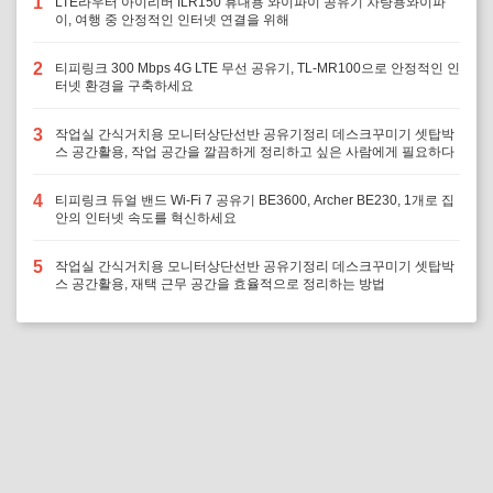
1
LTE라우터 아이리버 ILR150 휴대용 와이파이 공유기 차량용와이파
이, 여행 중 안정적인 인터넷 연결을 위해
2
티피링크 300 Mbps 4G LTE 무선 공유기, TL-MR100으로 안정적인 인
터넷 환경을 구축하세요
3
작업실 간식거치용 모니터상단선반 공유기정리 데스크꾸미기 셋탑박
스 공간활용, 작업 공간을 깔끔하게 정리하고 싶은 사람에게 필요하다
4
티피링크 듀얼 밴드 Wi-Fi 7 공유기 BE3600, Archer BE230, 1개로 집
안의 인터넷 속도를 혁신하세요
5
작업실 간식거치용 모니터상단선반 공유기정리 데스크꾸미기 셋탑박
스 공간활용, 재택 근무 공간을 효율적으로 정리하는 방법