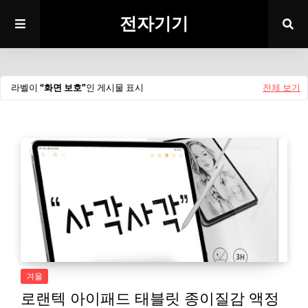
전자기기
라벨이
화면 보호
인 게시물 표시
전체 보기
겨울
로랜텍 아이패드 태블릿 종이질감 액정