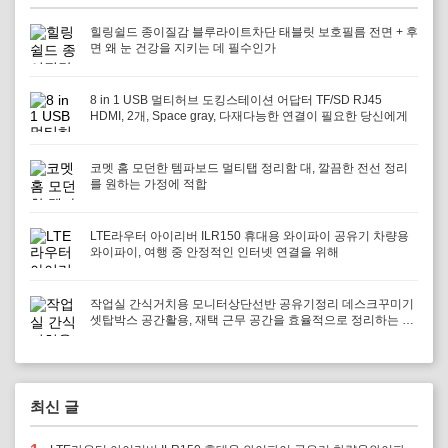
힐링쉴드 종이질감 블루라이트차단 태블릿 보호필름 전면 + 후
면 왜 눈 건강을 지키는 데 필수인가
8 in 1 USB 멀티허브 도킹스테이션 어답터 TF/SD RJ45
HDMI, 2개, Space gray, 다재다능한 연결이 필요한 당신에게
코멧 홈 모던한 템파보드 멀티탭 정리함 대, 깔끔한 전선 정리
를 원하는 가정에 적합
LTE라우터 아이리버 ILR150 휴대용 와이파이 공유기 차량용
와이파이, 여행 중 안정적인 인터넷 연결을 위해
작업실 간식거치용 모니터상단선반 공유기정리 데스크꾸미기
셋탑박스 공간활용, 재택 근무 공간을 효율적으로 정리하는 방
법
최신 글