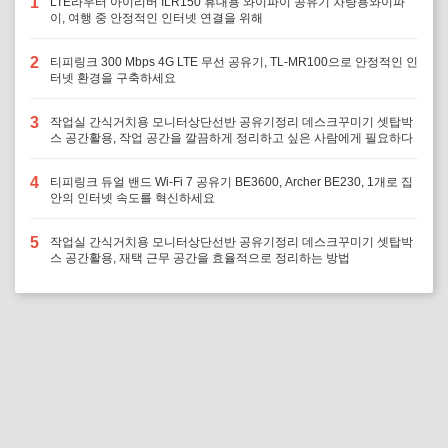
1
LTE라우터 아이리버 ILR150 휴대용 와이파이 공유기 차량용와이파
이, 여행 중 안정적인 인터넷 연결을 위해
2
티피링크 300 Mbps 4G LTE 무선 공유기, TL-MR100으로 안정적인 인
터넷 환경을 구축하세요
3
작업실 간식거치용 모니터상단선반 공유기정리 데스크꾸미기 셋탑박
스 공간활용, 작업 공간을 깔끔하게 정리하고 싶은 사람에게 필요하다
4
티피링크 듀얼 밴드 Wi-Fi 7 공유기 BE3600, Archer BE230, 1개로 집
안의 인터넷 속도를 혁신하세요
5
작업실 간식거치용 모니터상단선반 공유기정리 데스크꾸미기 셋탑박
스 공간활용, 재택 근무 공간을 효율적으로 정리하는 방법