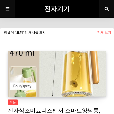
전자기기
라벨이
요리
인 게시물 표시
전체 보기
겨울
전자식조미료디스펜서 스마트양념통,