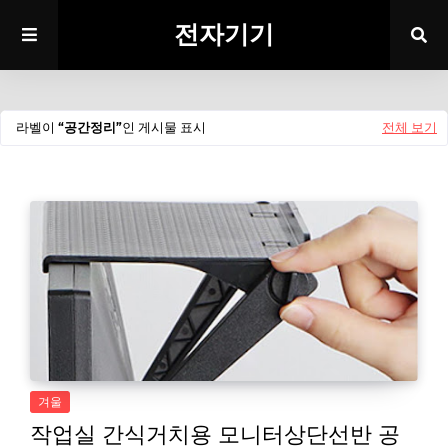
전자기기
라벨이
공간정리
인 게시물 표시
전체 보기
겨울
작업실 간식거치용 모니터상단선반 공