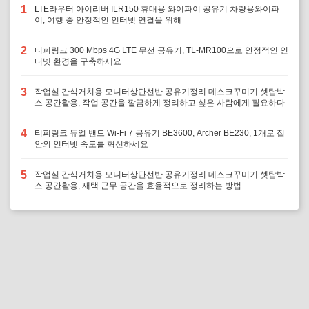
1
LTE라우터 아이리버 ILR150 휴대용 와이파이 공유기 차량용와이파
이, 여행 중 안정적인 인터넷 연결을 위해
2
티피링크 300 Mbps 4G LTE 무선 공유기, TL-MR100으로 안정적인 인
터넷 환경을 구축하세요
3
작업실 간식거치용 모니터상단선반 공유기정리 데스크꾸미기 셋탑박
스 공간활용, 작업 공간을 깔끔하게 정리하고 싶은 사람에게 필요하다
4
티피링크 듀얼 밴드 Wi-Fi 7 공유기 BE3600, Archer BE230, 1개로 집
안의 인터넷 속도를 혁신하세요
5
작업실 간식거치용 모니터상단선반 공유기정리 데스크꾸미기 셋탑박
스 공간활용, 재택 근무 공간을 효율적으로 정리하는 방법