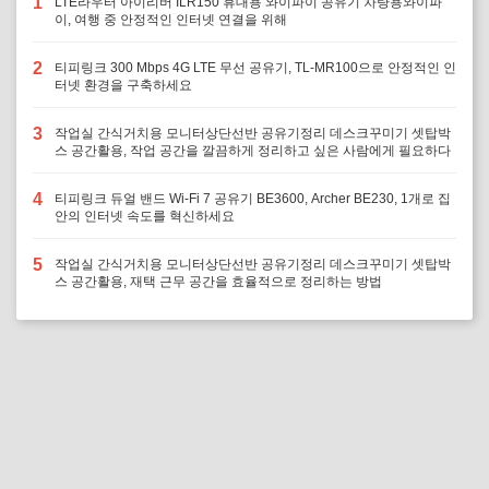
1
LTE라우터 아이리버 ILR150 휴대용 와이파이 공유기 차량용와이파
이, 여행 중 안정적인 인터넷 연결을 위해
2
티피링크 300 Mbps 4G LTE 무선 공유기, TL-MR100으로 안정적인 인
터넷 환경을 구축하세요
3
작업실 간식거치용 모니터상단선반 공유기정리 데스크꾸미기 셋탑박
스 공간활용, 작업 공간을 깔끔하게 정리하고 싶은 사람에게 필요하다
4
티피링크 듀얼 밴드 Wi-Fi 7 공유기 BE3600, Archer BE230, 1개로 집
안의 인터넷 속도를 혁신하세요
5
작업실 간식거치용 모니터상단선반 공유기정리 데스크꾸미기 셋탑박
스 공간활용, 재택 근무 공간을 효율적으로 정리하는 방법