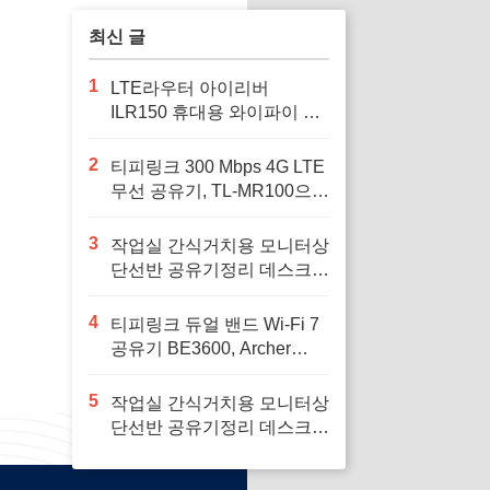
율적으로 정리하는
방법
최신 글
1
LTE라우터 아이리버
ILR150 휴대용 와이파이 공
유기 차량용와이파이, 여행
중 안정적인 인터넷 연결을
2
티피링크 300 Mbps 4G LTE
위해
무선 공유기, TL-MR100으로
안정적인 인터넷 환경을 구
축하세요
3
작업실 간식거치용 모니터상
단선반 공유기정리 데스크꾸
미기 셋탑박스 공간활용, 작
업 공간을 깔끔하게 정리하
4
티피링크 듀얼 밴드 Wi-Fi 7
고 싶은 사람에게 필요하다
공유기 BE3600, Archer
BE230, 1개로 집안의 인터
넷 속도를 혁신하세요
5
작업실 간식거치용 모니터상
단선반 공유기정리 데스크꾸
미기 셋탑박스 공간활용, 재
택 근무 공간을 효율적으로