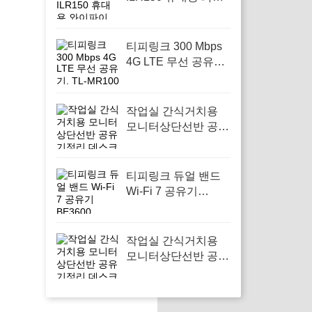
파이 공유기 차량용
와이파이, 여행 중 안
정적인 인터넷 연결
티피링크 300 Mbps
을 위해
4G LTE 무선 공유기,
TL-MR100으로 안정
적인 인터넷 환경을
구축하세요
작업실 간식거치용
모니터상단선반 공유
기정리 데스크꾸미기
셋탑박스 공간활용,
작업 공간을 깔끔하
티피링크 듀얼 밴드
게 정리하고 싶은 사
Wi-Fi 7 공유기
람에게 필요하다
BE3600, Archer
BE230, 1개로 집안의
인터넷 속도를 혁신
작업실 간식거치용
하세요
모니터상단선반 공유
기정리 데스크꾸미기
셋탑박스 공간활용,
재택 근무 공간을 효