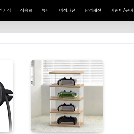
건기식
식음료
뷰티
여성패션
남성패션
어린이/유아