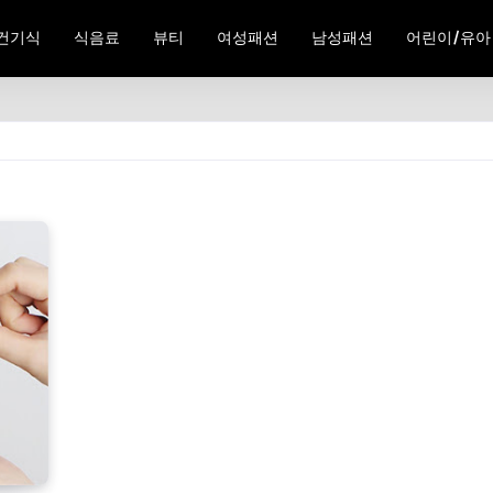
건기식
식음료
뷰티
여성패션
남성패션
어린이/유아