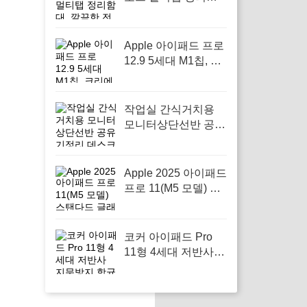
대, 깔끔한 전선 정리
를 원하는 가정에 적
합
Apple 아이패드 프로
12.9 5세대 M1칩, 크
리에이티브 작업의
필수 아이템
작업실 간식거치용
모니터상단선반 공유
기정리 데스크꾸미기
셋탑박스 공간활용,
작업 공간을 깔끔하
Apple 2025 아이패드
게 정리하고 싶은 사
프로 11(M5 모델) 스
람에게 필요하다
탠다드 글래스, 효율
적인 작업과 창의력
을 발휘하기 위해 필
코커 아이패드 Pro
요한 선택
11형 4세대 저반사
지문방지 항균 종이
질감 블루라이트차단
액정보호필름, 스크