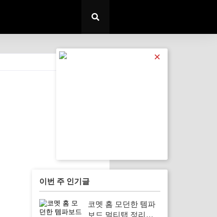
✕
전체 보기
이번 주 인기글
코멧 홈 모던한 템파
보드 멀티탭 정리함