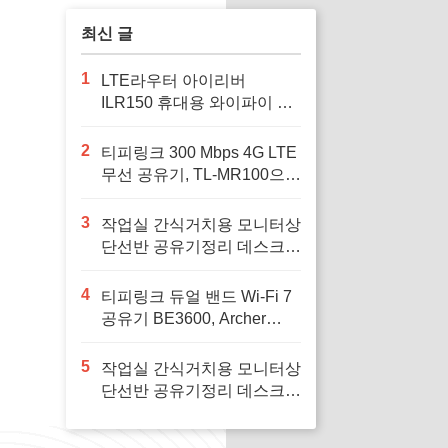
린 보호가 필수인 아
이패드 사용자에게
최신 글
적합
1
LTE라우터 아이리버
ILR150 휴대용 와이파이 공
유기 차량용와이파이, 여행
중 안정적인 인터넷 연결을
2
티피링크 300 Mbps 4G LTE
위해
무선 공유기, TL-MR100으로
안정적인 인터넷 환경을 구
축하세요
3
작업실 간식거치용 모니터상
단선반 공유기정리 데스크꾸
미기 셋탑박스 공간활용, 작
업 공간을 깔끔하게 정리하
4
티피링크 듀얼 밴드 Wi-Fi 7
고 싶은 사람에게 필요하다
공유기 BE3600, Archer
BE230, 1개로 집안의 인터
넷 속도를 혁신하세요
5
작업실 간식거치용 모니터상
단선반 공유기정리 데스크꾸
미기 셋탑박스 공간활용, 재
택 근무 공간을 효율적으로