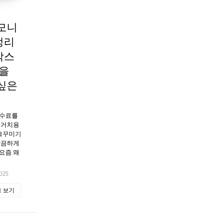
모니
정리
박스
간을
싶은
수수료를
식거치용
크꾸미기
깔끔하게
요즘 왜
025
 보기