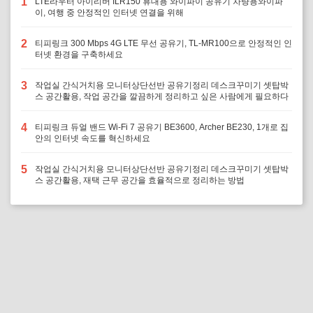
1
LTE라우터 아이리버 ILR150 휴대용 와이파이 공유기 차량용와이파
이, 여행 중 안정적인 인터넷 연결을 위해
2
티피링크 300 Mbps 4G LTE 무선 공유기, TL-MR100으로 안정적인 인
터넷 환경을 구축하세요
3
작업실 간식거치용 모니터상단선반 공유기정리 데스크꾸미기 셋탑박
스 공간활용, 작업 공간을 깔끔하게 정리하고 싶은 사람에게 필요하다
4
티피링크 듀얼 밴드 Wi-Fi 7 공유기 BE3600, Archer BE230, 1개로 집
안의 인터넷 속도를 혁신하세요
5
작업실 간식거치용 모니터상단선반 공유기정리 데스크꾸미기 셋탑박
스 공간활용, 재택 근무 공간을 효율적으로 정리하는 방법