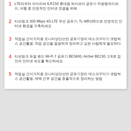
1
LTE라우터 아이리버 ILR150 휴대용 와이파이 공유기 차량용와이파
이, 여행 중 안정적인 인터넷 연결을 위해
2
티피링크 300 Mbps 4G LTE 무선 공유기, TL-MR100으로 안정적인 인
터넷 환경을 구축하세요
3
작업실 간식거치용 모니터상단선반 공유기정리 데스크꾸미기 셋탑박
스 공간활용, 작업 공간을 깔끔하게 정리하고 싶은 사람에게 필요하다
4
티피링크 듀얼 밴드 Wi-Fi 7 공유기 BE3600, Archer BE230, 1개로 집
안의 인터넷 속도를 혁신하세요
5
작업실 간식거치용 모니터상단선반 공유기정리 데스크꾸미기 셋탑박
스 공간활용, 재택 근무 공간을 효율적으로 정리하는 방법